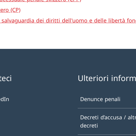
ero (CP)
salvaguardia dei diritti dell'uomo e delle libertà f
teci
Ulteriori infor
edIn
Denunce penali
Decreti d’accusa / altr
decreti