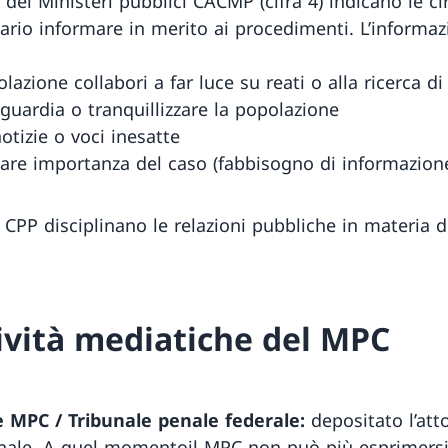
dei Ministeri pubblici CACMP (cifra 4) indicano le ci
rio informare in merito ai procedimenti. L’informaz
azione collabori a far luce su reati o alla ricerca di 
guardia o tranquillizzare la popolazione
otizie o voci inesatte
lare importanza del caso (fabbisogno di informazion
i CPP disciplinano le relazioni pubbliche in materia d
ttività mediatiche del MPC
e MPC / Tribunale penale federale:
depositato l’at
nale. A quel momentoil MPC non può più esprimersi