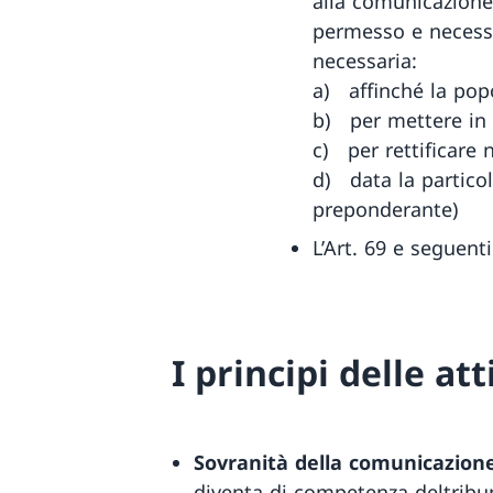
alla comunicazione 
permesso e necessa
necessaria:
a) affinché la popol
b) per mettere in 
c) per rettificare n
d) data la partico
preponderante)
L’Art. 69 e seguent
I principi delle a
Sovranità della comunicazion
diventa di competenza deltribu