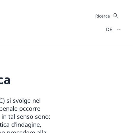
Cercare
Ricerca
Dal menu a ten
ca
) si svolge nel
 penale occorre
 in tal senso sono:
tica d’indagine,
igo procedere alla