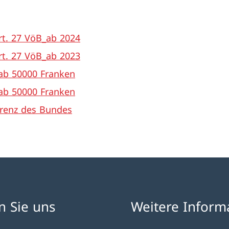
Art. 27 VöB_ab 2024
Art. 27 VöB_ab 2023
 ab 50000 Franken
 ab 50000 Franken
renz des Bundes
n Sie uns
Weitere Inform