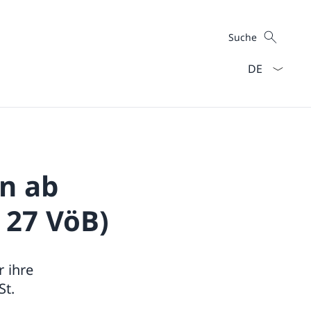
Suche
Suche
Sprach Dropd
n ab
 27 VöB)
r ihre
St.